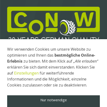
Wir verwenden Cookies um unsere Website zu
Conow Anhängerbau GmbH & Co. KG
optimieren und Ihnen das
bestmögliche Online-
Gewerbegebiet 4 / OT Fürstenhagen
Erlebnis
zu bieten. Mit dem Klick auf
„Alle erlauben“
17258 Feldberger Seenlandschaft
erklären Sie sich damit einverstanden. Klicken Sie
Tel
.: +49 (0) 39831 - 26 20
auf
Einstellungen
für weiterführende
Fax
: +49 (0) 39831 - 26 240
Informationen und die Möglichkeit, einzelne
Impressum
Cookies zuzulassen oder sie zu deaktivieren.
Datenschutz
AGB
Nur notwendige
Hinweisgeber
Cookies