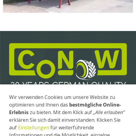
Wir verwenden Cookies um unsere Website zu
Conow Anhängerbau GmbH & Co. KG
optimieren und Ihnen das
bestmögliche Online-
Gewerbegebiet 4 / OT Fürstenhagen
Erlebnis
zu bieten. Mit dem Klick auf
„Alle erlauben“
17258 Feldberger Seenlandschaft
erklären Sie sich damit einverstanden. Klicken Sie
Tel
.: +49 (0) 39831 - 26 20
auf
Einstellungen
für weiterführende
Fax
: +49 (0) 39831 - 26 240
Informationen und die Möglichkeit, einzelne