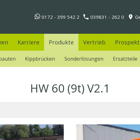
0172 - 399 542 2
039831 - 262 0
Ge
men
Karriere
Produkte
Vertrieb
Prospekt
bauten
Kippbrücken
Sonderlösungen
Ersatzteile
HW 60 (9t) V2.1