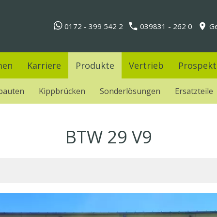
0172 - 399 542 2
039831 - 262 0
Ge
men
Karriere
Produkte
Vertrieb
Prospekt
bauten
Kippbrücken
Sonderlösungen
Ersatzteile
BTW 29 V9