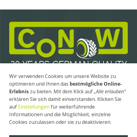
Wir verwenden Cookies um unsere Website zu
Conow Anhängerbau GmbH & Co. KG
optimieren und Ihnen das
bestmögliche Online-
Gewerbegebiet 4 / OT Fürstenhagen
17258 Feldberger Seenlandschaft
Erlebnis
zu bieten. Mit dem Klick auf
„Alle erlauben“
erklären Sie sich damit einverstanden. Klicken Sie
Tel
.: +49 (0) 39831 - 26 20
auf
Einstellungen
für weiterführende
Fax
: +49 (0) 39831 - 26 240
Informationen und die Möglichkeit, einzelne
Impressum
Cookies zuzulassen oder sie zu deaktivieren.
Datenschutz
AGB