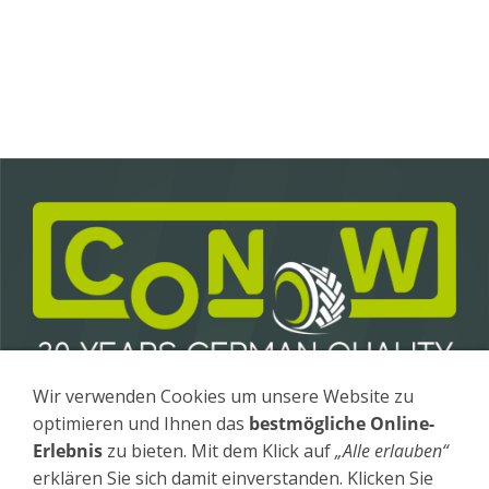
Wir verwenden Cookies um unsere Website zu
Conow Anhängerbau GmbH & Co. KG
optimieren und Ihnen das
bestmögliche Online-
Gewerbegebiet 4 / OT Fürstenhagen
17258 Feldberger Seenlandschaft
Erlebnis
zu bieten. Mit dem Klick auf
„Alle erlauben“
erklären Sie sich damit einverstanden. Klicken Sie
Tel
.: +49 (0) 39831 - 26 20