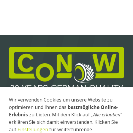
Wir verwenden Cookies um unsere Website zu
Conow Anhängerbau GmbH & Co. KG
optimieren und Ihnen das
bestmögliche Online-
Gewerbegebiet 4 / OT Fürstenhagen
17258 Feldberger Seenlandschaft
Erlebnis
zu bieten. Mit dem Klick auf
„Alle erlauben“
erklären Sie sich damit einverstanden. Klicken Sie
Tel
.: +49 (0) 39831 - 26 20
auf
Einstellungen
für weiterführende
Fax
: +49 (0) 39831 - 26 240