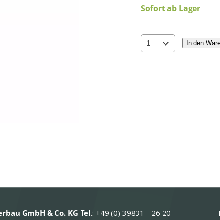
Sofort ab Lager
In den War
rbau GmbH & Co. KG
Tel
.: +49 (0) 39831 - 26 20