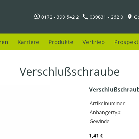
0172 - 399 542 2
039831 - 262 0
Ge
men
Karriere
Produkte
Vertrieb
Prospekt
Verschlußschraube
Verschlußschrau
Artikelnummer:
Anhängertyp:
Gewinde:
1,41 €